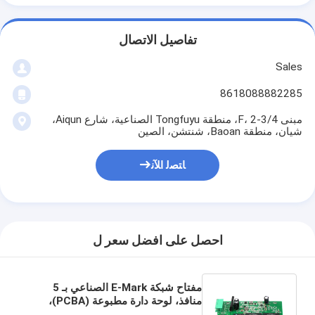
تفاصيل الاتصال
Sales
8618088882285
مبنى 4/F، 2-3، منطقة Tongfuyu الصناعية، شارع Aiqun،
شيان، منطقة Baoan، شنتشن، الصين
ﺎﺘﺼﻟ ﺍﻶﻧ
احصل على افضل سعر ل
مفتاح شبكة E-Mark الصناعي بـ 5
منافذ، لوحة دارة مطبوعة (PCBA)،
جيجابت، غير مُدار، 12 فولت 24 فولت،