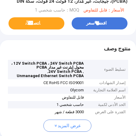
(PCBA)، جيجابت، غير مُدار، 12 فولت 24 فولت، سكة DIN
الأسعار：قابل للتفاوض
MOQ：حاسب شخصي 1
افضل سعر
ﺎﺘﺼﻟ ﺍﻶﻧ
منتوج وصف
12V Switch PCBA ، 24V Switch PCBA ،
محول إيثرنت غير مدار PCBA
تسليط الضوء
,
,
24V Switch PCBA
Unmanaged Ethernet Switch PCBA
إصدار الشهادات
CE RoHS FCC ISO9001
اسم العلامة التجارية
Olycom
الأسعار
قابل للتفاوض
الحد الأدنى لكمية
حاسب شخصي 1
القدرة على العرض
3000 قطعة / شهر
عرض المزيد