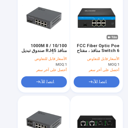
10/100 / 1000M 8
FCC Fiber Optic Poe
Switch 6 منافذ ، مفتاح
منافذ RJ45 صندوق تبديل
شبكي متين ذو غلاف
محور الألياف البصرية مع
الأسعار:
قابل للتفاوض
الأسعار:
قابل للتفاوض
معدني ديناميكي
استخدام POE في الأماكن
MOQ:
1
MOQ:
1
المغلقة
أحصل على آخر سعر
أحصل على آخر سعر
ﺎﺘﺼﻟ ﺍﻶﻧ
ﺎﺘﺼﻟ ﺍﻶﻧ
منزل، بيت
منتجات
عرض الواقع الافتراضي