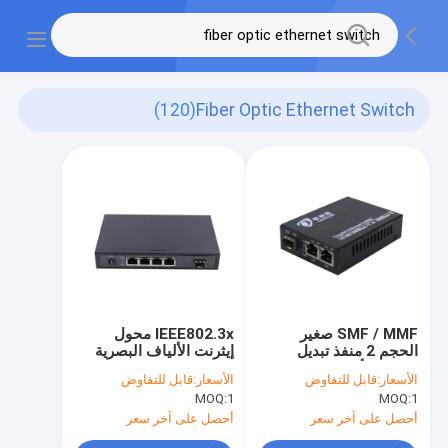
(120)
Fiber Optic Ethernet Switch
SMF / MMF صغير
IEEE802.3x محول
الحجم 2 منفذ تبديل
إيثرنت الألياف البصرية
إيثرنت الألياف البصرية
غير المُدار مع 4 RJ45 10
الأسعار:
قابل للتفاوض
الأسعار:
قابل للتفاوض
سطح المكتب 20Km
/ 100Mbps
MOQ:
1
MOQ:
1
Transimission
أحصل على آخر سعر
أحصل على آخر سعر