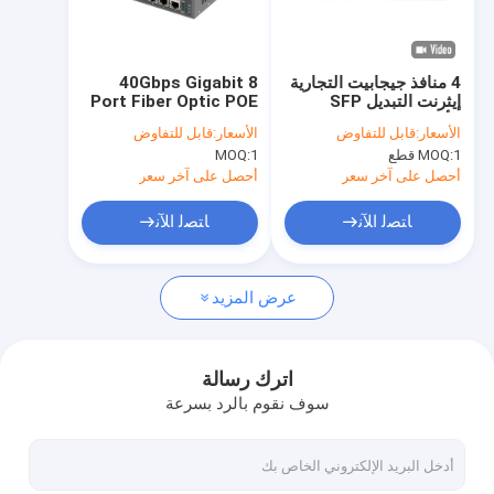
معلومات عنا
جولة في المعمل
4 منافذ جيجابيت التجارية
40Gbps Gigabit 8
إيثرنت التبديل SFP
Port Fiber Optic POE
مراقبة الجودة
الألياف الضوئية غير
Switch مدار L2
الأسعار:
قابل للتفاوض
الأسعار:
قابل للتفاوض
المدارة DC5V
للاستخدام الداخلي
1 قطع
MOQ:
1
MOQ:
اتصل بنا
أحصل على آخر سعر
أحصل على آخر سعر
أخبار
ﺎﺘﺼﻟ ﺍﻶﻧ
ﺎﺘﺼﻟ ﺍﻶﻧ
حالات
عرض المزيد
اطلب اقتباس
اترك رسالة
سوف نقوم بالرد بسرعة
تبديل الشبكة الصناعية
محول إيثرنت صناعي مُدار