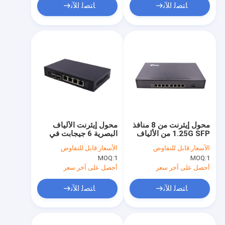
ﺎﺘﺼﻟ ﺍﻶﻧ
ﺎﺘﺼﻟ ﺍﻶﻧ
محول إيثرنت من 8 منافذ
محول إيثرنت الألياف
1.25G SFP من الألياف
البصرية 6 جيجابت في
الضوئية AC100V غير
الثانية
الأسعار:
قابل للتفاوض
الأسعار:
قابل للتفاوض
مُدار
MOQ:
1
MOQ:
1
أحصل على آخر سعر
أحصل على آخر سعر
ﺎﺘﺼﻟ ﺍﻶﻧ
ﺎﺘﺼﻟ ﺍﻶﻧ