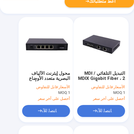
أعط متطلباتك
التبديل التلقائي MDI /
محول إيثرنت الألياف
MDIX Gigabit Fiber ، 2
البصرية متعدد الأوضاع
RJ45 محول الألياف
550 مترًا مزدوجًا بأربعة
الأسعار:
قابل للتفاوض
الأسعار:
قابل للتفاوض
البصرية المدار 10/100 /
منافذ RJ45
MOQ:
1
MOQ:
1
1000Mbps
أحصل على آخر سعر
أحصل على آخر سعر
ﺎﺘﺼﻟ ﺍﻶﻧ
ﺎﺘﺼﻟ ﺍﻶﻧ