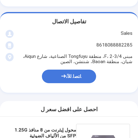
تفاصيل الاتصال
Sales
8618088882285
مبنى 4/F، 2-3، منطقة Tongfuyu الصناعية، شارع Aiqun،
شيان، منطقة Baoan، شنتشن، الصين
ﺎﺘﺼﻟ ﺍﻶﻧ
احصل على افضل سعر ل
محول إيثرنت من 8 منافذ 1.25G
SFP من الألياف الضوئية