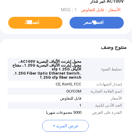
AC100V غير مُدار
الأسعار：قابل للتفاوض
MOQ：1
افضل سعر
ﺎﺘﺼﻟ ﺍﻶﻧ
منتوج وصف
محول إيثرنت الألياف البصرية AC100V ،
محول إيثرنت الألياف البصرية 1.25G ، مفتاح
تسليط الضوء
الألياف sfp 1.25G
,
,
1.25G Fiber Optic Ethernet Switch
1.25G sfp fiber switch
إصدار الشهادات
CE, RoHS, FCC
اسم العلامة التجارية
OLYCOM
الأسعار
قابل للتفاوض
الحد الأدنى لكمية
1
القدرة على العرض
5000 مجموعات شهريا
عرض المزيد