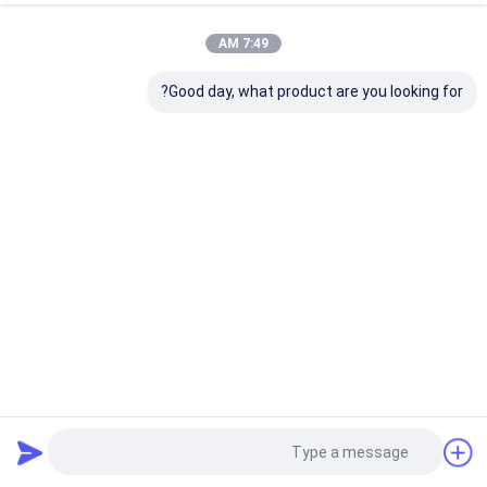
7:49 AM
Good day, what product are you looking for?
موزع PoE مُدار من المستوى الثاني بـ 8 منافذ صناعية، ميزانية
240 واط، يدعم حلقة الألياف الضوئية بسرعة 1 جيجابت/2.5
جيجابت
التبديل الصناعي المدار POE
2025-10-11
56 الرؤى