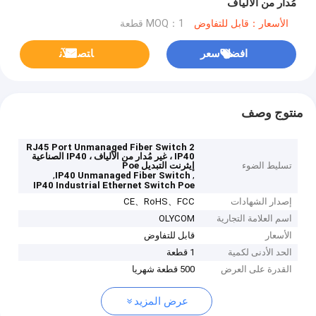
مُدار من الألياف
الأسعار：قابل للتفاوض
MOQ：1 قطعة
افضل سعر
ﺎﺘﺼﻟ ﺍﻶﻧ
منتوج وصف
2 RJ45 Port Unmanaged Fiber Switch
، IP40 غير مُدار من الألياف ، IP40 الصناعية
تسليط الضوء
إيثرنت التبديل Poe
,
,
IP40 Unmanaged Fiber Switch
IP40 Industrial Ethernet Switch Poe
إصدار الشهادات
CE、RoHS、FCC
اسم العلامة التجارية
OLYCOM
الأسعار
قابل للتفاوض
الحد الأدنى لكمية
1 قطعة
القدرة على العرض
500 قطعة شهريا
عرض المزيد