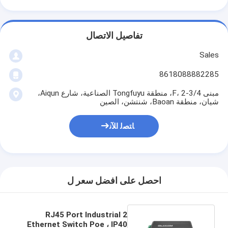
تفاصيل الاتصال
Sales
8618088882285
مبنى 4/F، 2-3، منطقة Tongfuyu الصناعية، شارع Aiqun،
شيان، منطقة Baoan، شنتشن، الصين
ﺎﺘﺼﻟ ﺍﻶﻧ
احصل على افضل سعر ل
2 RJ45 Port Industrial
Ethernet Switch Poe ، IP40