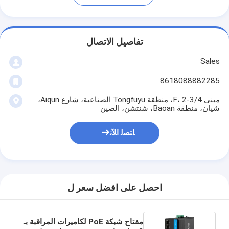
تفاصيل الاتصال
Sales
8618088882285
مبنى 4/F، 2-3، منطقة Tongfuyu الصناعية، شارع Aiqun،
شيان، منطقة Baoan، شنتشن، الصين
ﺎﺘﺼﻟ ﺍﻶﻧ
احصل على افضل سعر ل
مفتاح شبكة PoE لكاميرات المراقبة بـ