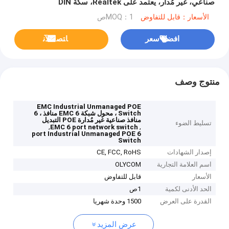
صناعي، غير مُدار، يعتمد على Realtek، سكة DIN
الأسعار：قابل للتفاوض
MOQ：1ص
افضل سعر
ﺎﺘﺼﻟ ﺍﻶﻧ
منتوج وصف
EMC Industrial Unmanaged POE
Switch ، محول شبكة EMC 6 منافذ ، 6
منافذ صناعية غير مُدارة POE التبديل
تسليط الضوء
,
,
EMC 6 port network switch
6 port Industrial Unmanaged POE
Switch
إصدار الشهادات
CE, FCC, RoHS
اسم العلامة التجارية
OLYCOM
الأسعار
قابل للتفاوض
الحد الأدنى لكمية
1ص
القدرة على العرض
1500 وحدة شهريا
عرض المزيد