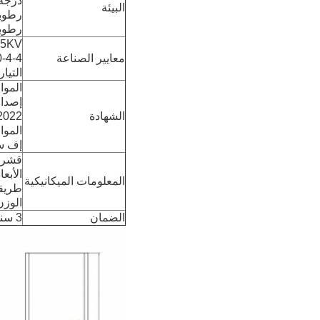
درجة حرارة 
البيئة
رطوبة العمل
رطوبة التخ
، ±15KV
معايير الصناعة
000-4-4
التيار الكهربائي:
الموا
إصدار 11: 2020/EN IEC 61000-3-2:2019/A1: 2021
الشهادة
2022
المواص
إف سي سي: 47 CFR إف سي سي
قشرة:
الأبعاد: 114*93
المعلومات الميكانيكية
طريقة
الوزن: 0.35 كجم/0.45 كجم ((ا
الضمان
3 سنوات، الدعم الفني مدى الحياة