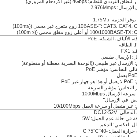
ق الترددي للنظام: 4Gbps (غير الازدحام المروري)
رسال: 2.976Mmps
فر الحزمة: 1.75Mb
10BASE-T: CAT3، CA زوج متعرج غير محمي ((≤100m)
100/1000BASE أو أعلى زوج مغلق محمي ((≤ 100m)
، الألياف، الشبكة، PoE
قة
 FX1
: الإرسال طبيعي
 الإرسال غير طبيعي ((الوحدة البصرية معطلة أو مقطوعة)
قالي النحاسي: مؤشر PoE
هاز غير PoE
 النحاس: مؤشر السرعة
رعة الإرسال 1000Mbps
ض: في الإرسال"
غير متصل أو سرعة العمل 10/100Mbps
دخالي: DC12-52V
ة في حالة عدم الحمل: 5W
ال العكسي: الدعم
ارة العمل: -40°C 75°C