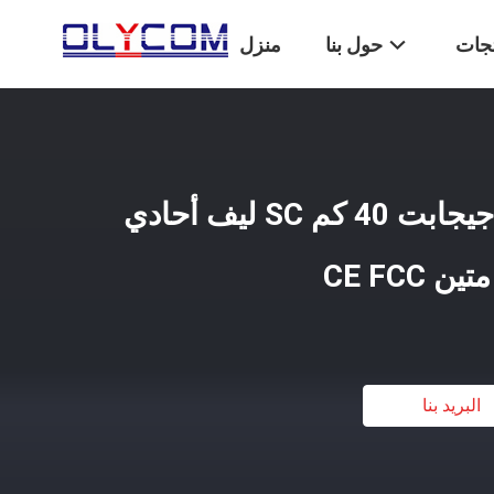
تجات
حول بنا
منزل
محول وسائط إيثرنت جيجابت 40 كم SC ليف أحادي
CE FCC
البريد بنا