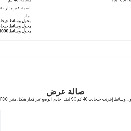
السمة:
غير مدار ، غير 
إبراز:
محول وسائط جيجابت إيثرنت 1000 م
محول وسائط جيجاب
محول وسائط SC 1000 ميجابت في الثانية
صالة عرض
ط إيثرنت جيجابت 40 كم SC ليف أحادي الوضع غير مُدار هيكل متين CE FCC