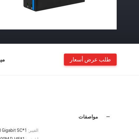
طلب عرض أسعار
مي
مواصفات
الفيبر:
1*Gigabit SC الألياف
إيثرنت:
1*10/100/1000M RJ45