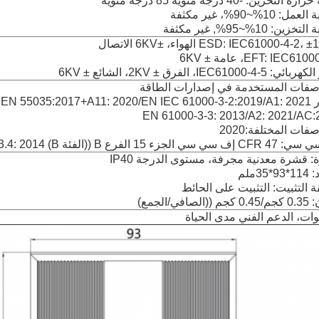
التخزين: -40 درجة مئوية 85 درجة مئوية
: 10%~90%، غير مكثفة
زين: 10%~95%, غير مكثفة
ESD: IEC61000-4-2 الهواء، ±6KV الاتصال
EFT: IEC61، عامة ± 6KV
 IEC61000-4-5، الفرق ± 2KV، الشائع ± 6KV
صفات المستخدمة في إصدارات الطاقة
EN 55035:2017+A
EN 61000-3-3: 2013/A2: 2021/AC:
فات المختلفة:2020
 الجزء 15 الفرع B ((الفئة B) ANSI C63.4: 2014
 قشرة معدنية مجرفة، مستوى الدرجة IP40
*35ملم
 التثبيت: التثبيت على الحائط
لصافي/الجمع)