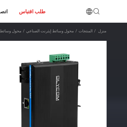
طلب اقتباس
اتصل
منزل
/
المنتجات
/
محول وسائط إيثرنت الصناعي
/
محول وسائط إيثرنت جيجابت 40 كم SC ل