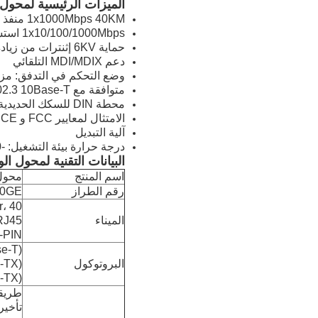
الميزات الرئيسية لمحول 
1x1000Mbps 40KM منفذ الألياف SC ، منفذ مزدوج ، وضع واحد
1x10/100/1000Mbps استشعار تلقائي RJ45
حماية 6KV إثنترات من زيادة الطاقة، تتكيف مع بيئة خارجية قاسية
دعم MDI/MDIX التلقائي
وضع التحكم في التدفق: مزدوج كامل مع معيار EE 802.3x
متوافقة مع IEEE 802.3 10Base-T و IEEE 802.3u 100Base-TX
محطة DIN للسكك الحديدية أو الجدار
الامتثال لمعايير FCC و CE
آلية التبديل
درجة حرارة بيئة التشغيل: -40°C75°C
البيانات التقنية لمحول ال
اسم المنتج
محول الوس
رقم الطراز
10GE
er، 40
الميناء
M UTP RJ45
1x6-PIN بلوك 
se-T)
البروتوكول
-TX)
-TX)
طريقة
تأخير 