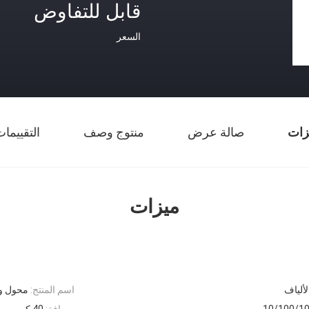
قابل للتفاوض
السعر
زات
صالة عرض
منتوج وصف
التقييما
ميزات
اسم المنتج:
محول وس
مسافة:
40 كم