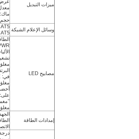
عرض النطا
ميزات التبديل
معدل الإ
ماك:
حجم بو
T4، CAT5
وسائل الإعلام الشبكة
-TX: CAT5
الطاقة
PWR: الطا
الألياف:
تشغيل
مغلق:
البرت
مصابيح LED
في: PoE يعمل
مغلق: PoE لا يعمل أو هذا هو ج
أخضر
على: س
"مغم
مغلق: 
الجهد ال
إمدادات الطاقة
الطاق
الاتص
درجة حر