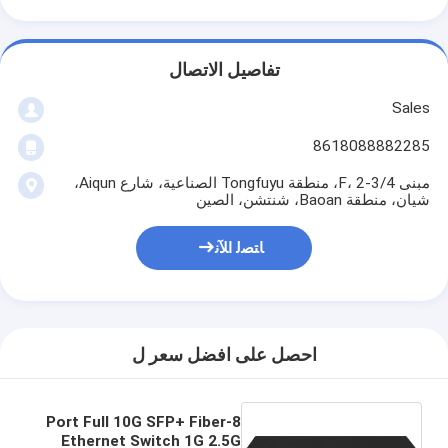
تفاصيل الاتصال
Sales
8618088882285
مبنى 4/F، 2-3، منطقة Tongfuyu الصناعية، شارع Aiqun،
شيان، منطقة Baoan، شنتشن، الصين
ﺎﺘﺼﻟ ﺍﻶﻧ
احصل على افضل سعر ل
8-Port Full 10G SFP+ Fiber
Ethernet Switch 1G 2.5G