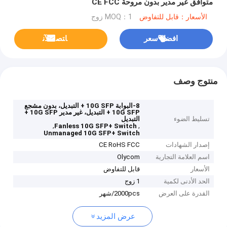
متوافق غير مدير بدون مروحة CE FCC
الأسعار：قابل للتفاوض
MOQ：1 زوج
افضل سعر
ﺎﺘﺼﻟ ﺍﻶﻧ
منتوج وصف
8-البوابة 10G SFP + التبديل، بدون مشجع
10G SFP + التبديل، غير مدير 10G SFP +
تسليط الضوء
التبديل
,
,
Fanless 10G SFP+ Switch
Unmanaged 10G SFP+ Switch
إصدار الشهادات
CE RoHS FCC
اسم العلامة التجارية
Olycom
الأسعار
قابل للتفاوض
الحد الأدنى لكمية
1 زوج
القدرة على العرض
2000pcs/شهر
عرض المزيد