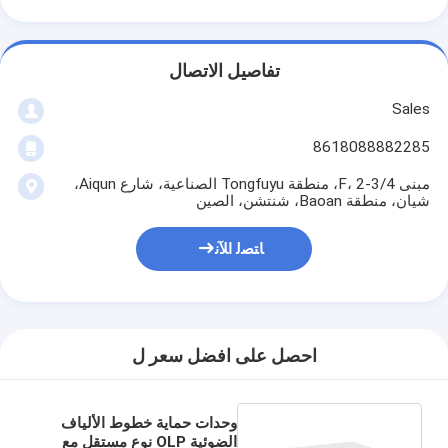
تفاصيل الاتصال
Sales
8618088882285
مبنى 4/F، 2-3، منطقة Tongfuyu الصناعية، شارع Aiqun،
شيان، منطقة Baoan، شنتشن، الصين
ﺎﺘﺼﻟ ﺍﻶﻧ
احصل على افضل سعر ل
وحدات حماية خطوط الألياف
الضوئية OLP نوع مستقل مع