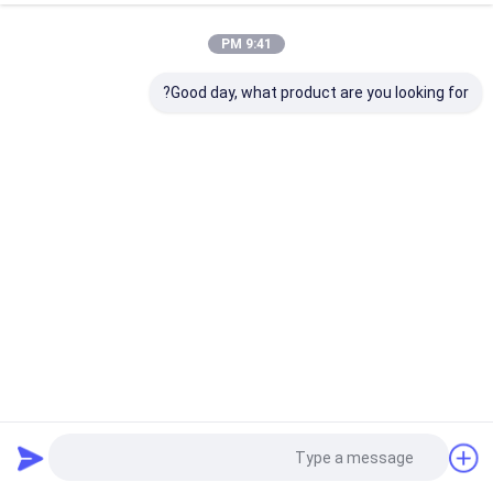
9:41 PM
Good day, what product are you looking for?
محول الايثنر الصناعي لوسائل الإعلام جيجابيت غير مدير SC
WDM الألياف الواحدة الحجم المصغر
محول وسائط إيثرنت الصناعي
2025-04-24
24 الرؤى