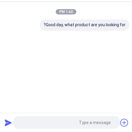
1:42 PM
Good day, what product are you looking for?
محول فيديو بصري فيديو أنقولي 720P 960P NTSC PAL SECAM
متوافق الحجم الصغير
محول بصري رقمي للفيديو
2025-04-11
103 الرؤى