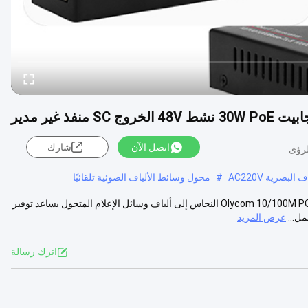
اتصل الآن
شارك
بصرية AC220V
#
محول وسائط الألياف الضوئية تلقائيًا
10/100M PoE Fiber إلى Ethernet PSE محول الوسائط البصرية مقدمة Olycom 10/100M POE النحاس إلى ألياف وسائل الإعلام المتحول يساعد توفير
عرض المزيد
اترك رسالة