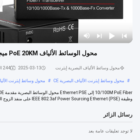
محول الوسائط الألياف PoE 20KM ميجابيت 30W PoE نشط 48V الخروج SC منفذ غير مدير
محول وسائط الألياف البصرية إيثرنت
2025-03-13
244 الرؤى
#
محول وسائط إيثرنت الألياف البصرية CE
#
محول وسائط إيثرنت الألياف ال
وظيفة IEEE 802.3af Power Sourcing Ethernet (PSE) على منفذ الزوج المل...
رسائل الزائر
لا توجد تعليقات عامة بعد