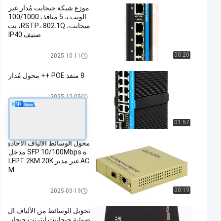
موزع شبكة جيجابت مُدار عبر
الويب بـ 5 منافذ، 100/1000
ميجابت، RSTP، 802.1Q، بت
صنيف IP40
تبديل الشبكة الصناعية
00:20
2025-10-11
8 منفذ POE ++ محول مُدار
التبديل الصناعي المدار POE
2025-12-05
01:57
محول الوسائط الألياف الأحادي
ة SFP 10/100Mbps مدخل
AC غير مدير LFPT 2KM 20K
M
محول وسائط الألياف البصرية إيثر
00:19
2025-03-19
نت
تحويل الوسائط من الألياف ال
ضوئية جيجابيت إيثرنت جيجاب