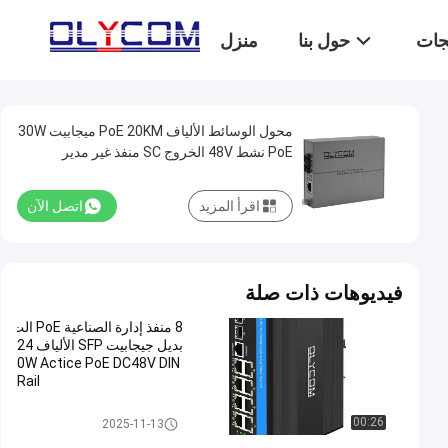
تجات
حول بنا
منزل
محول الوسائط الألياف PoE 20KM ميجابيت 30W
PoE نشط 48V الخروج SC منفذ غير مدير
اقرأ المزيد
اتصل الآن
فيديوهات ذات صلة
8 منفذ إدارة الصناعية PoE الت
بديل جيجابيت SFP الألياف 24
0W Actice PoE DC48V DIN
Rail
التبديل الصناعي المدار POE
00:26
2025-11-13