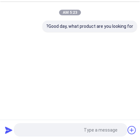
5:23 AM
Good day, what product are you looking for?
التبديل المدار Gigabit Ethernet 2.5G Fiber Din Rail DC12V
دعم CLI SNMP ERPS
محول إيثرنت صناعي مُدار
2025-02-08
207 الرؤى