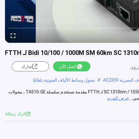
اتصل الآن
شارك
بصرية AC220V
#
محول وسائط الألياف الضوئية تلقائيًا
Bidi 10/100 / 1000M محول الوسائط الليفي SM أحادي الألياف 60 كم SC 1310nm / 1550nm لـ FTTH مقدمة تستخدم سلسلة TA510-GE ، محولات
عرض المزيد
اترك رسالة