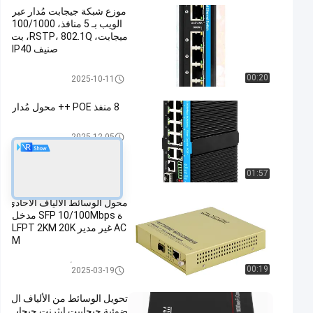
موزع شبكة جيجابت مُدار عبر
الويب بـ 5 منافذ، 100/1000
ميجابت، RSTP، 802.1Q، بت
صنيف IP40
تبديل الشبكة الصناعية
00:20
2025-10-11
8 منفذ POE ++ محول مُدار
التبديل الصناعي المدار POE
2025-12-05
01:57
محول الوسائط الألياف الأحادي
ة SFP 10/100Mbps مدخل
AC غير مدير LFPT 2KM 20K
M
محول وسائط الألياف البصرية إيثر
00:19
2025-03-19
نت
تحويل الوسائط من الألياف ال
ضوئية جيجابيت إيثرنت جيجاب