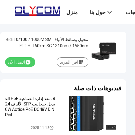
تجات
حول بنا
منزل
محول وسائط الألياف Bidi 10/100 / 1000M SM
60km SC 1310nm / 1550nm لـ FTTH
اقرأ المزيد
اتصل الآن
فيديوهات ذات صلة
8 منفذ إدارة الصناعية PoE الت
بديل جيجابيت SFP الألياف 24
0W Actice PoE DC48V DIN
Rail
التبديل الصناعي المدار POE
00:26
2025-11-13